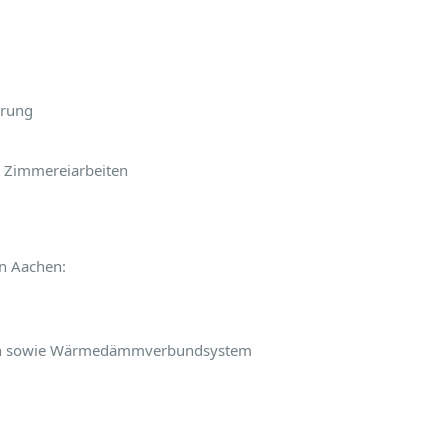
erung
e Zimmereiarbeiten
n Aachen:
iten sowie Wärmedämmverbundsystem