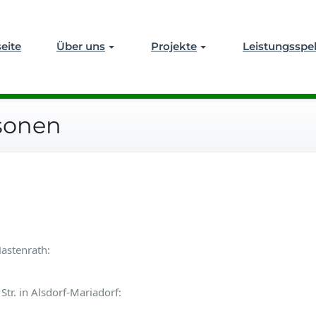
 & Quadflieg GmbH
seite
Über uns
Projekte
Leistungssp
sonen
astenrath:
tr. in Alsdorf-Mariadorf: