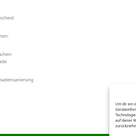
scheid:
hen:
achen:
ade
ssadensanierung
Um dir ein 
Geräteinfor
Technologie
auf dieser 
zurückziehs