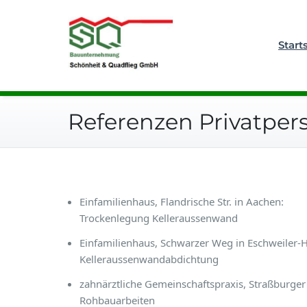
Zum
Bauunternehmung
Inhalt
Schönheit
springen
Start
Referenzen Privatper
Einfamilienhaus, Flandrische Str. in Aachen:
Trockenlegung Kelleraussenwand
Einfamilienhaus, Schwarzer Weg in Eschweiler-H
Kelleraussenwandabdichtung
zahnärztliche Gemeinschaftspraxis, Straßburger S
Rohbauarbeiten